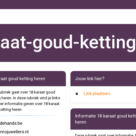
aat-goud-kettin
raat goud ketting heren
Jouw link hier?
ubriek gaat over 18 karaat goud
Link plaatsen
 heren. In deze rubriek vind je links
er informatie geven over 18 karaat
etting heren.
Informatie 18 karaat goud kett
heren
dehands.be
nrojuweliers.nl
Deze rubriek gaat over Informatie 