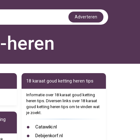
Adverteren
g-heren
18 karaat goud ketting heren tips
Informatie over 18 karaat goud ketting
heren tips. Diversen links over 18 karaat
goud ketting heren tips om te vinden wat
je zoekt.
ing
Catawiki.nl
Debijenkorf.nl
18