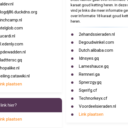
aldev.nl
karaat goud ketting heren. In deze 
vind je links die meer informatie g
logdj86.duckdns.org
over Informatie 18 karaat goud ket
inchcamp.nl
heren.
ntelglob.com
2ehandssieraden.nl
ucardi.nl
Degoudwinkel.com
l.edenly.com
Dutch.alibaba.com
pdewadden.nl
Idnsyes.gq
ladttersc.gq
Lameshauce.gq
hopalike.nl
Remneri.ga
eiling.catawiki.nl
Spnerzgy.gq
ink plaatsen
Sqerifg.cf
Technorkeyx.cf
link hier?
Voordeelsieraden.nl
Link plaatsen
ink plaatsen