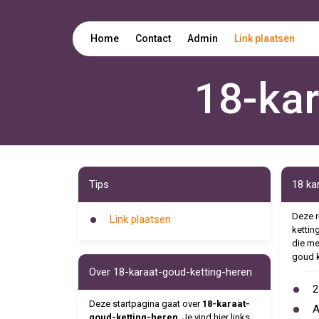
Home
Contact
Admin
Link plaatsen
18-kar
Tips
18 ka
Deze r
Link plaatsen
ketting
die me
goud k
Over 18-karaat-goud-ketting-heren
2
Deze startpagina gaat over
18-karaat-
A
goud-ketting-heren
. Je vind hier links