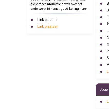
B
die je meer informatie geven over het
onderwerp 18-karaat-goud-ketting-heren.
B
F
Link plaatsen
I
Link plaatsen
L
N
O
P
S
V
L
Jouw 
L